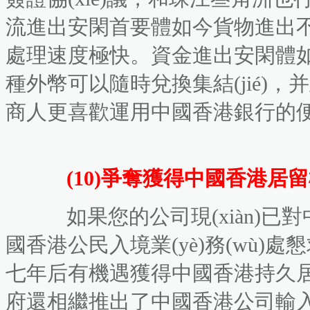
流進出安閑首要體如今貨物進出不征關(guā
處理速度極快。資金進出安閑體如今
種外幣可以隨時兌換集結(jié)
商人更喜歡運用中國香港銀行的便利
(10)爭奪獲得中國香港居留權(
如果您的公司現(xiàn)已對中國
國香港公民入境業(yè)務(wù)處懇
七年后有機遇獲得中國香港持久居留權(
府還相繼推出了中國香港公司輸入內