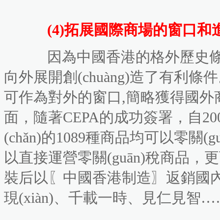
(4)拓展國際商場的窗口和進入
因為中國香港的格外歷史條件和
向外展開創(chuàng)造了有利條件
可作為對外的窗口,簡略獲得國外商家的信
面，隨著CEPA的成功簽署，自
(chǎn)的1089種商品均可以零關(g
以直接運營零關(guān)稅商品，
裝后以〖中國香港制造〗返銷國內(
現(xiàn)、千載一時、見仁見智