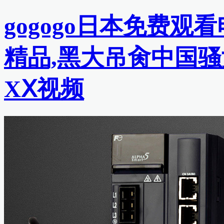
gogogo日本免费观
精品,黑大吊肏中国骚
XⅩ视频