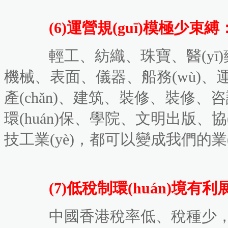
(6)運營規(guī)模極少束縛
輕工、紡織、珠寶、醫(yī)藥、服
機械、表面、儀器、船務(wù)
產(chǎn)、建筑、裝修、裝修、咨詢
環(huán)保、學院、文明出版
技工業(yè)，都可以變成我們的業(y
(7)低稅制環(huán)境有利
中國香港稅率低、稅種少，國