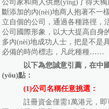
公司家和商人供應(yīng)了得天獨厚的
斷添加的內(nèi)地商人抱著不一樣的
立自個的公司，通過各種路徑，活躍拓
公司國際形象，以大大提高自身的
多內(nèi)地成功人士，把是
必備的時尚標志，凡此種種……
以下為您誠意引薦，在
(yōu)點：
(1)公司名稱任意挑選：
註冊資金僅需1萬港元，即